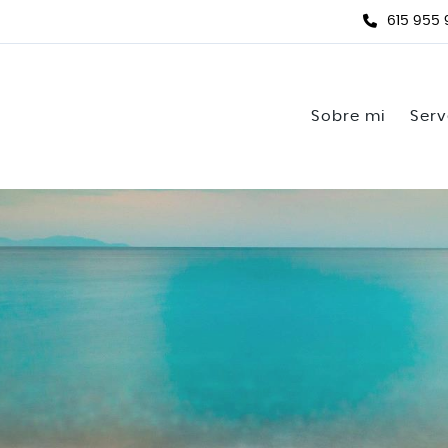
615 955
Sobre mi
Serv
Do
Tr
Tr
Cr
Ac
Ac
gr