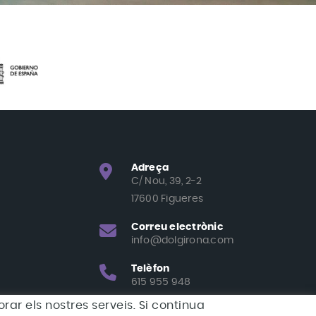
Adreça
C/ Nou, 39, 2-2
17600 Figueres
Correu electrònic
info@dolgirona.com
Telèfon
615 955 948
rar els nostres serveis. Si continua