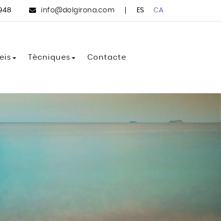
ES
CA
 948
info@dolgirona.com
eis
Tècniques
Contacte
l per mort
Counseling en processos de dol i
altres pèrdues
actament de l'ansietat i l'estrès
Mindfulness (atenció plena)
actament de la depressió
Teràpia Cognitiva-Conductual
isis vitals i la cerca de sentit
(TCC)
ompanyament en processos de separació
Tècniques per gestionar el
benestar emocional de la gent
ompanyament emocional a les persones
gran
ans
Visualització i planificació de
metes