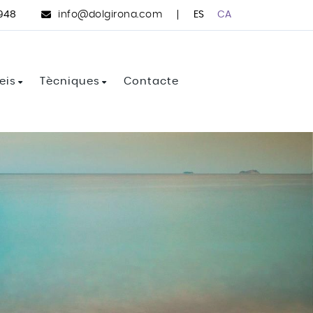
ES
CA
 948
info@dolgirona.com
eis
Tècniques
Contacte
l per mort
Counseling en processos de dol i
altres pèrdues
actament de l'ansietat i l'estrès
Mindfulness (atenció plena)
actament de la depressió
Teràpia Cognitiva-Conductual
isis vitals i la cerca de sentit
(TCC)
ompanyament en processos de separació
Tècniques per gestionar el
benestar emocional de la gent
ompanyament emocional a les persones
gran
ans
Visualització i planificació de
metes