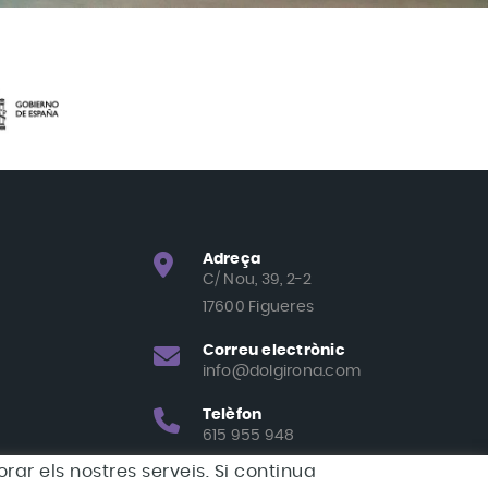
Adreça
C/ Nou, 39, 2-2
17600 Figueres
Correu electrònic
info@dolgirona.com
Telèfon
615 955 948
rar els nostres serveis. Si continua