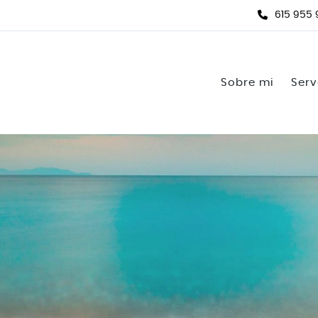
615 955
Sobre mi
Serv
Do
Tr
Tr
Cr
Ac
Ac
gr